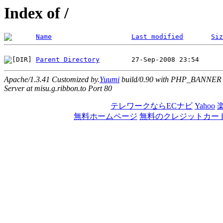
Index of /
Name
Last modified
Siz
Parent Directory
Apache/1.3.41 Customized by.
Yuumi
build/0.90 with PHP_BANNER
Server at misu.g.ribbon.to Port 80
テレワークならECナビ
Yahoo
無料ホームページ
無料のクレジットカー